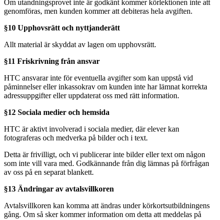
Om utandningsprovet inte är godkänt kommer körlektionen inte att
genomföras, men kunden kommer att debiteras hela avgiften.
§10 Upphovsrätt och nyttjanderätt
Allt material är skyddat av lagen om upphovsrätt.
§11 Friskrivning från ansvar
HTC ansvarar inte för eventuella avgifter som kan uppstå vid
påminnelser eller inkassokrav om kunden inte har lämnat korrekta
adressuppgifter eller uppdaterat oss med rätt information.
§12 Sociala medier och hemsida
HTC är aktivt involverad i sociala medier, där elever kan
fotograferas och medverka på bilder och i text.
Detta är frivilligt, och vi publicerar inte bilder eller text om någon
som inte vill vara med. Godkännande från dig lämnas på förfrågan
av oss på en separat blankett.
§13 Ändringar av avtalsvillkoren
Avtalsvillkoren kan komma att ändras under körkortsutbildningens
gång. Om så sker kommer information om detta att meddelas på