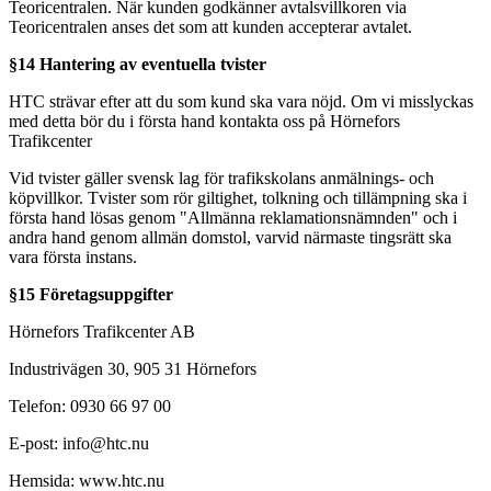
Teoricentralen. När kunden godkänner avtalsvillkoren via
Teoricentralen anses det som att kunden accepterar avtalet.
§14 Hantering av eventuella tvister
HTC strävar efter att du som kund ska vara nöjd. Om vi misslyckas
med detta bör du i första hand kontakta oss på Hörnefors
Trafikcenter
Vid tvister gäller svensk lag för trafikskolans anmälnings- och
köpvillkor. Tvister som rör giltighet, tolkning och tillämpning ska i
första hand lösas genom "Allmänna reklamationsnämnden" och i
andra hand genom allmän domstol, varvid närmaste tingsrätt ska
vara första instans.
§15 Företagsuppgifter
Hörnefors Trafikcenter AB
Industrivägen 30, 905 31 Hörnefors
Telefon: 0930 66 97 00
E-post: info@htc.nu
Hemsida: www.htc.nu