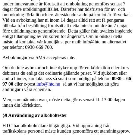
under innevarande år förutsatt att ombokning genomförs senast 7
dagar före utbildningstillfället. Därefter har tidsfristen för av- och
ombokning förfallit och ev. återstående saldo på kontot är förverkat.
Vid en avbokning har ni inom 14 dagar alltid rätt att få pengarna
tillbaka från beställning förutsatt att detta inte är mindre än 7 dagar
före utbildningens genomförande. Detta gäller från avtalets ingående
enligt tillämpning av villkoren för ångerrätt. Om ni önskar detta
måste ni kontakta vår kundtjänst per mail: info@htc.nu alternativt
per telefon: 0930-669 700.
Avbokningar via SMS accepteras inte.
Om du inte avbokar och inte dyker upp för en körlektion eller kurs
debiteras du enligt det ordinarie gällande priset. Vid sjukdom eller
andra hinder, kontakta oss så snart som möjligt på telefon
0930 – 66
97 00
eller e-post
info@htc.nu
så att vi har möjlighet att göra
ändringar i våra scheman.
Men, som nämnts ovan, måste detta göras senast kl. 13:00 dagen
innan din körlektion.
§9 Användning av alkoholtester
HTC har alkoholmätare tillgängliga. Vid uppmaning från
trafikskolans personal måste kunden genomföra ett utandningsprov.