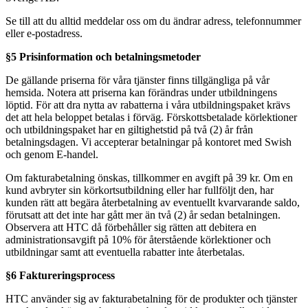
Se till att du alltid meddelar oss om du ändrar adress, telefonnummer
eller e-postadress.
§5 Prisinformation och betalningsmetoder
De gällande priserna för våra tjänster finns tillgängliga på vår
hemsida. Notera att priserna kan förändras under utbildningens
löptid. För att dra nytta av rabatterna i våra utbildningspaket krävs
det att hela beloppet betalas i förväg. Förskottsbetalade körlektioner
och utbildningspaket har en giltighetstid på två (2) år från
betalningsdagen. Vi accepterar betalningar på kontoret med Swish
och genom E-handel.
Om fakturabetalning önskas, tillkommer en avgift på 39 kr. Om en
kund avbryter sin körkortsutbildning eller har fullföljt den, har
kunden rätt att begära återbetalning av eventuellt kvarvarande saldo,
förutsatt att det inte har gått mer än två (2) år sedan betalningen.
Observera att HTC då förbehåller sig rätten att debitera en
administrationsavgift på 10% för återstående körlektioner och
utbildningar samt att eventuella rabatter inte återbetalas.
§6 Faktureringsprocess
HTC använder sig av fakturabetalning för de produkter och tjänster