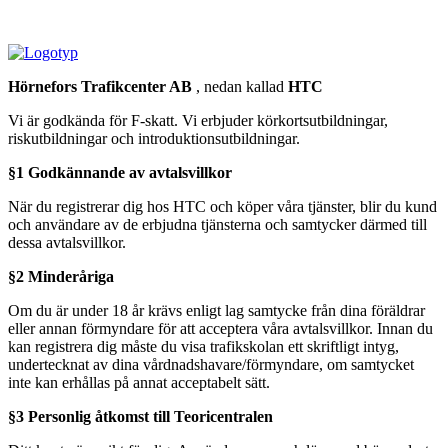
Hörnefors Trafikcenter AB
, nedan kallad
HTC
Vi är godkända för F-skatt. Vi erbjuder körkortsutbildningar,
riskutbildningar och introduktionsutbildningar.
§1 Godkännande av avtalsvillkor
När du registrerar dig hos HTC och köper våra tjänster, blir du kund
och användare av de erbjudna tjänsterna och samtycker därmed till
dessa avtalsvillkor.
§2 Minderåriga
Om du är under 18 år krävs enligt lag samtycke från dina föräldrar
eller annan förmyndare för att acceptera våra avtalsvillkor. Innan du
kan registrera dig måste du visa trafikskolan ett skriftligt intyg,
undertecknat av dina vårdnadshavare/förmyndare, om samtycket
inte kan erhållas på annat acceptabelt sätt.
§3 Personlig åtkomst till Teoricentralen