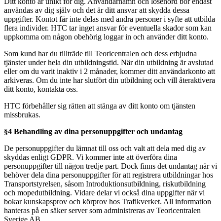
Ditt konto är unikt för dig. Användarnamn och lösenord bör endast
användas av dig själv och det är ditt ansvar att skydda dessa
uppgifter. Kontot får inte delas med andra personer i syfte att utbilda
flera individer. HTC tar inget ansvar för eventuella skador som kan
uppkomma om någon obehörig loggar in och använder ditt konto.
Som kund har du tillträde till Teoricentralen och dess erbjudna
tjänster under hela din utbildningstid. När din utbildning är avslutad
eller om du varit inaktiv i 2 månader, kommer ditt användarkonto att
arkiveras. Om du inte har slutfört din utbildning och vill återaktivera
ditt konto, kontakta oss.
HTC förbehåller sig rätten att stänga av ditt konto om tjänsten
missbrukas.
§4 Behandling av dina personuppgifter och undantag
De personuppgifter du lämnat till oss och valt att dela med dig av
skyddas enligt GDPR. Vi kommer inte att överföra dina
personuppgifter till någon tredje part. Dock finns det undantag när vi
behöver dela dina personuppgifter för att registrera utbildningar hos
Transportstyrelsen, såsom Introduktionsutbildning, riskutbildning
och mopedutbildning. Vidare delar vi också dina uppgifter när vi
bokar kunskapsprov och körprov hos Trafikverket. All information
hanteras på en säker server som administreras av Teoricentralen
Sverige AB.