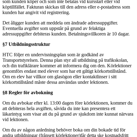
som kunden köper och som inte betalas vid kursstart eller vid
köptillfället. Fakturan skickas till den adress eller e-postadress som
kunden har angivit vid registrering.
Det åligger kunden att meddela om ändrade adressuppgifter.
Eventuella avgifter som uppstår på grund av felaktiga
adressuppgifter debiteras kunden. Betalningsvillkoren är 10 dagar.
§7 Utbildningsstruktur
HTC följer en undervisningsplan som är godkänd av
Transportstyrelsen. Denna plan styr all utbildning på trafikskolan,
och din trafiklärare kommer att informera dig om den. Körlektioner
genomförs endast med elever som har ett giltigt körkortstillstånd.
Om en elev har villkor om glasögon eller kontaktlinser i sitt
körkortstillstånd måste dessa användas under lektionen.
§8 Regler för avbokning
Om du avbokar efter kl. 13:00 dagen före körlektionen, kommer du
att debiteras hela avgiften, såvida du inte kan presentera ett
läkarintyg som visar att du på grund av sjukdom inte kunnat närvara
vid lektionen.
Om du av någon anledning behöver boka om din bokade tid för
andra utbildningar (frånsett körlektioner)får detta ske kostnadsfritt