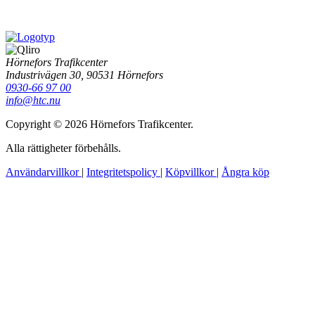
Hörnefors Trafikcenter
Industrivägen 30, 90531 Hörnefors
0930-66 97 00
info@htc.nu
Copyright © 2026 Hörnefors Trafikcenter.
Alla rättigheter förbehålls.
Användarvillkor
|
Integritetspolicy
|
Köpvillkor
|
Ångra köp